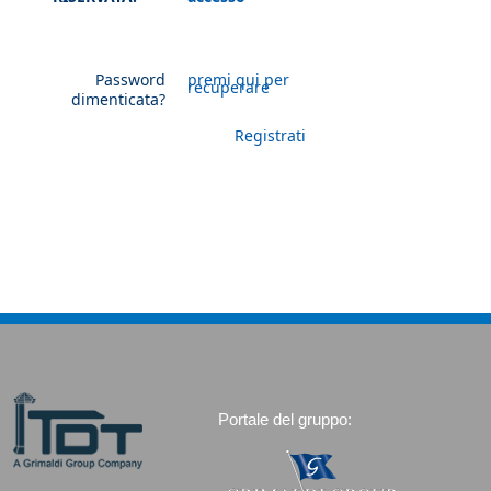
Password
premi qui per
recuperare
dimenticata?
Registrati
Portale del gruppo: