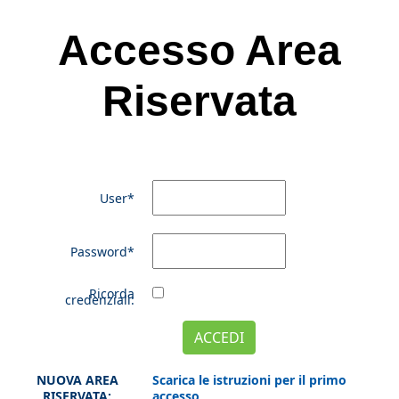
Accesso Area
Riservata
User*
Password*
Ricorda
credenziali:
NUOVA AREA
Scarica le istruzioni per il primo
RISERVATA
:
accesso