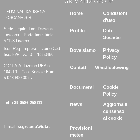
TERMINAL DARSENA
Home
Condizioni
TOSCANA S.R.L.
d'uso
Sede Legale: Loc. Darsena
Profilo
Dati
Toscana – Porto Industriale –
Societari
57123 Livorno
Iscr. Reg. Imprese Livorno/Cod.
Dove siamo
Privacy
fiscale/P. Iva: 01178350490
Policy
C.C.I.A.A. Livorno REA n.
Contatti
Whistleblowing
104219 – Cap. Sociale Euro
5.946.600,00 i.v.
Documenti
Cookie
Policy
Tel.:
+39 0586 258111
News
Aggiorna il
consenso
ai cookie
E-mail:
segreteria@tdt.it
Previsioni
meteo